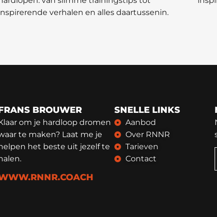
hardlopen: van slimme trainingstips tot
inspi
inspirerende verhalen en alles daartussenin.
FRANS BROUWER
SNELLE LINKS
Klaar om je hardloop dromen
Aanbod
waar te maken? Laat me je
Over RNNR
helpen het beste uit jezelf te
Tarieven
halen.
Contact
WWW.RNNR.COACH