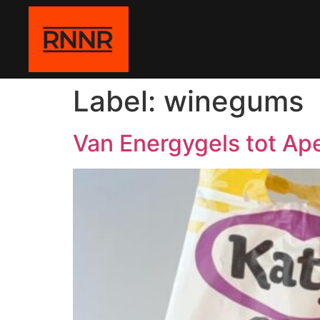
Label:
winegums
Van Energygels tot A